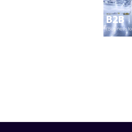
B2B
(Business t
Industrial
PyMEs