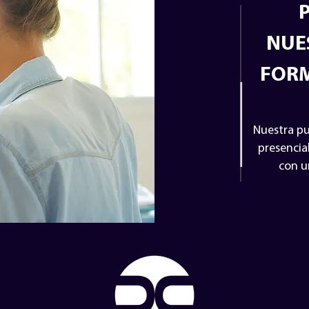
NUE
FORM
Nuestra pu
presencia
con u