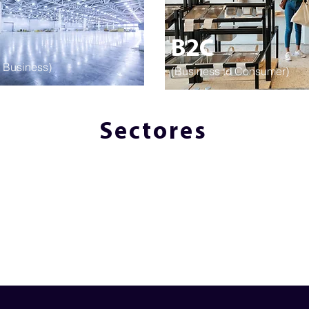
B2C
o Business)
(Business to Consumer)
Sectores
Turismo
Servicios
Profesionales
Start Ups
Atención Remota