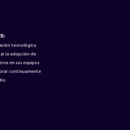
S:
ación tecnológica
itar la adopción de
esos en sus equipos
ejorar continuamente
ño.